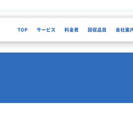
TOP
サービス
料金表
回収品目
会社案
不用品回収
知って納得！片付け知恵袋
ゴミ屋敷清掃
お客様の声
遺品整理