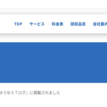
TOP
サービス
料金表
回収品目
会社案
不用品回収
知って納得！片付け知恵袋
ゴミ屋敷清掃
お客様の声
遺品整理
ゆうゆう７ログ」に掲載されました