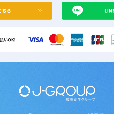
こちら
LI
払いOK!