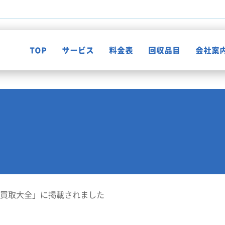
TOP
サービス
料金表
回収品目
会社案
不用品回収
知って納得！片付け知恵袋
ゴミ屋敷清掃
お客様の声
遺品整理
 買取大全」に掲載されました