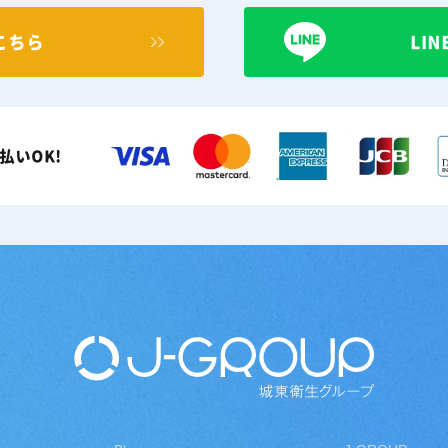
こちら
LI
払いOK!