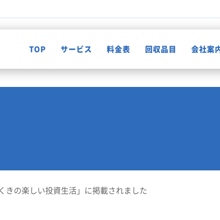
TOP
サービス
料金表
回収品目
会社案
不用品回収
知って納得！片付け知恵袋
ゴミ屋敷清掃
お客様の声
遺品整理
くきの楽しい投資生活」に掲載されました