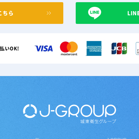
こちら
LI
払いOK!