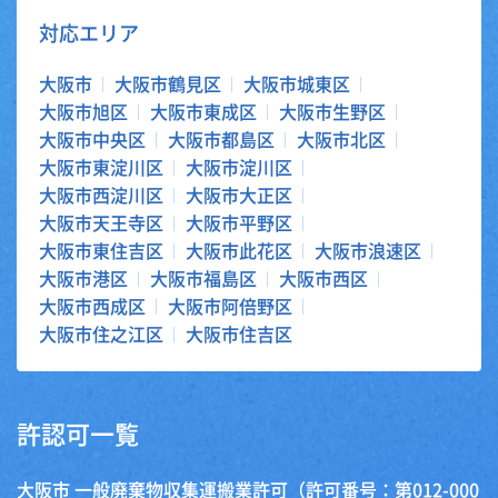
対応エリア
大阪市
大阪市鶴見区
大阪市城東区
大阪市旭区
大阪市東成区
大阪市生野区
大阪市中央区
大阪市都島区
大阪市北区
大阪市東淀川区
大阪市淀川区
大阪市西淀川区
大阪市大正区
大阪市天王寺区
大阪市平野区
大阪市東住吉区
大阪市此花区
大阪市浪速区
大阪市港区
大阪市福島区
大阪市西区
大阪市西成区
大阪市阿倍野区
大阪市住之江区
大阪市住吉区
許認可一覧
大阪市 一般廃棄物収集運搬業許可（許可番号：第012-000