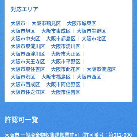
対応エリア
大阪市
大阪市鶴見区
大阪市城東区
大阪市旭区
大阪市東成区
大阪市生野区
大阪市中央区
大阪市都島区
大阪市北区
大阪市東淀川区
大阪市淀川区
大阪市西淀川区
大阪市大正区
大阪市天王寺区
大阪市平野区
大阪市東住吉区
大阪市此花区
大阪市浪速区
大阪市港区
大阪市福島区
大阪市西区
大阪市西成区
大阪市阿倍野区
大阪市住之江区
大阪市住吉区
許認可一覧
大阪市 一般廃棄物収集運搬業許可（許可番号：第012-000