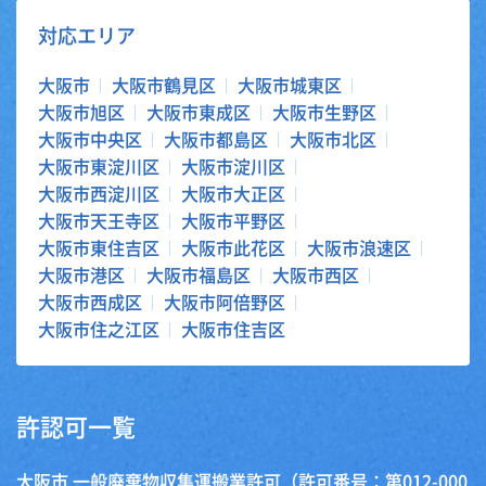
対応エリア
大阪市
大阪市鶴見区
大阪市城東区
大阪市旭区
大阪市東成区
大阪市生野区
大阪市中央区
大阪市都島区
大阪市北区
大阪市東淀川区
大阪市淀川区
大阪市西淀川区
大阪市大正区
大阪市天王寺区
大阪市平野区
大阪市東住吉区
大阪市此花区
大阪市浪速区
大阪市港区
大阪市福島区
大阪市西区
大阪市西成区
大阪市阿倍野区
大阪市住之江区
大阪市住吉区
許認可一覧
大阪市 一般廃棄物収集運搬業許可（許可番号：第012-000