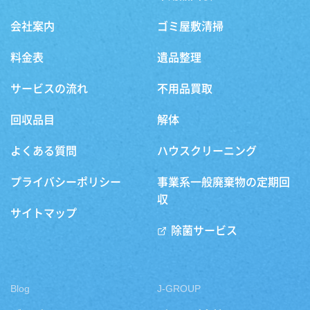
会社案内
ゴミ屋敷清掃
料金表
遺品整理
サービスの流れ
不用品買取
回収品目
解体
よくある質問
ハウスクリーニング
プライバシーポリシー
事業系一般廃棄物の定期回
収
サイトマップ
除菌サービス
Blog
J-GROUP