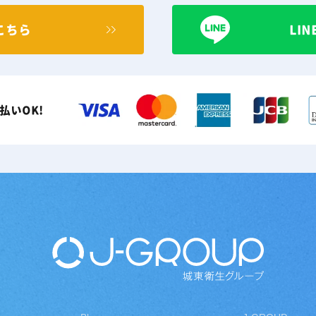
こちら
LI
払いOK!