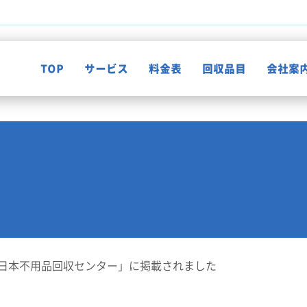
TOP
サービス
料金表
回収品目
会社案
不用品回収
知って納得！片付け知恵袋
ゴミ屋敷清掃
お客様の声
遺品整理
日本不用品回収センター」に掲載されました