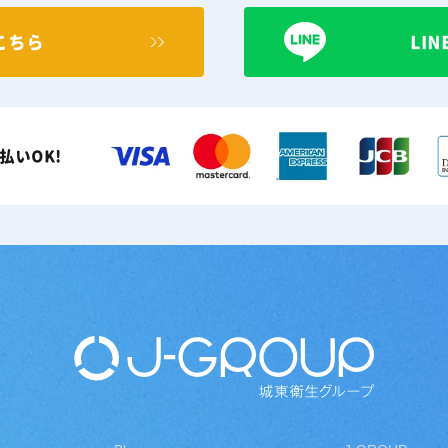
こちら
LI
払いOK!