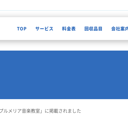
TOP
サービス
料金表
回収品目
会社案
不用品回収
知って納得！片付け知恵袋
ゴミ屋敷清掃
お客様の声
遺品整理
プルメリア音楽教室」に掲載されました