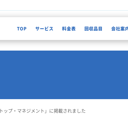
TOP
サービス
料金表
回収品目
会社案
不用品回収
知って納得！片付け知恵袋
ゴミ屋敷清掃
お客様の声
遺品整理
トップ・マネジメント」に掲載されました