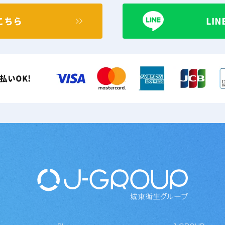
こちら
LI
払いOK!