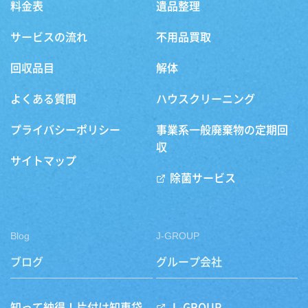
料金表
遺品整理
サービスの流れ
不用品買取
回収品目
解体
よくある質問
ハウスクリーニング
プライバシーポリシー
事業系一般廃棄物の定期回
収
サイトマップ
除菌サービス
Blog
J-GROUP
ブログ
グループ会社
知って納得！片付け知恵袋
J -GROUP