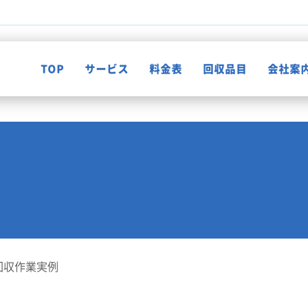
TOP
サービス
料金表
回収品目
会社案
不用品回収
知って納得！片付け知恵袋
ゴミ屋敷清掃
お客様の声
遺品整理
回収作業実例