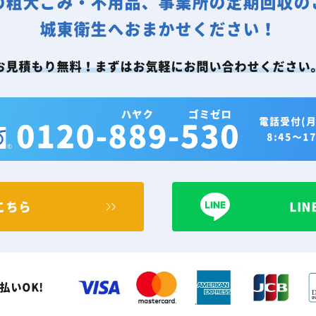
の粗大ごみ・不用品、事業所の定期回収の
城東衛生へおまかせください！
お見積もり無料！まずはお気軽にお問い合わせください
電話受付(月
8:45～17
こちら
LI
払いOK!