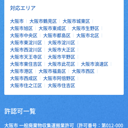
対応エリア
大阪市
大阪市鶴見区
大阪市城東区
大阪市旭区
大阪市東成区
大阪市生野区
大阪市中央区
大阪市都島区
大阪市北区
大阪市東淀川区
大阪市淀川区
大阪市西淀川区
大阪市大正区
大阪市天王寺区
大阪市平野区
大阪市東住吉区
大阪市此花区
大阪市浪速区
大阪市港区
大阪市福島区
大阪市西区
大阪市西成区
大阪市阿倍野区
大阪市住之江区
大阪市住吉区
許認可一覧
大阪市 一般廃棄物収集運搬業許可（許可番号：第012-000