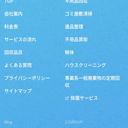
TOP
不用品回収
会社案内
ゴミ屋敷清掃
料金表
遺品整理
サービスの流れ
不用品買取
回収品目
解体
よくある質問
ハウスクリーニング
プライバシーポリシー
事業系一般廃棄物の定期回
収
サイトマップ
除菌サービス
Blog
J-GROUP