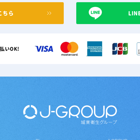
こちら
LI
払いOK!