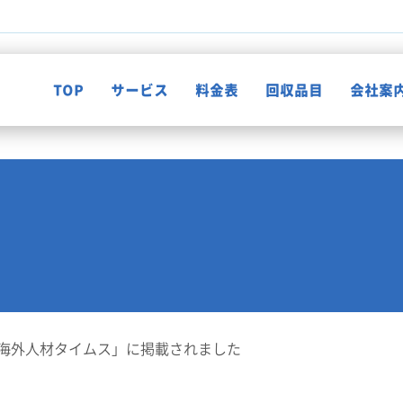
TOP
サービス
料金表
回収品目
会社案
不用品回収
知って納得！片付け知恵袋
ゴミ屋敷清掃
お客様の声
遺品整理
海外人材タイムス」に掲載されました