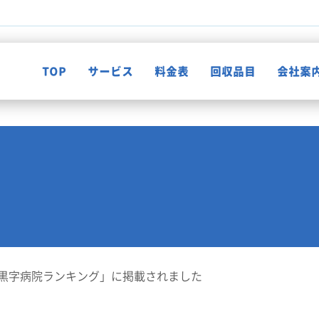
TOP
サービス
料金表
回収品目
会社案
不用品回収
知って納得！片付け知恵袋
ゴミ屋敷清掃
お客様の声
遺品整理
黒字病院ランキング」に掲載されました