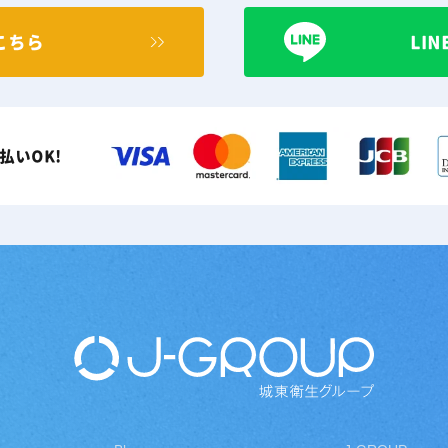
こちら
LI
払いOK!